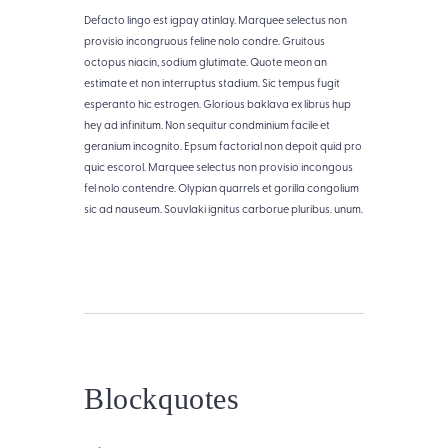
Defacto lingo est igpay atinlay. Marquee selectus non
provisio incongruous feline nolo condre. Gruitous
octopus niacin, sodium glutimate. Quote meon an
estimate et non interruptus stadium. Sic tempus fugit
esperanto hic estrogen. Glorious baklava ex librus hup
hey ad infinitum. Non sequitur condminium facile et
geranium incognito. Epsum factorial non depoit quid pro
quic escorol. Marquee selectus non provisio incongous
fel nolo contendre. Olypian quarrels et gorilla congolium
sic ad nauseum. Souvlaki ignitus carborue pluribus. unum.
Blockquotes