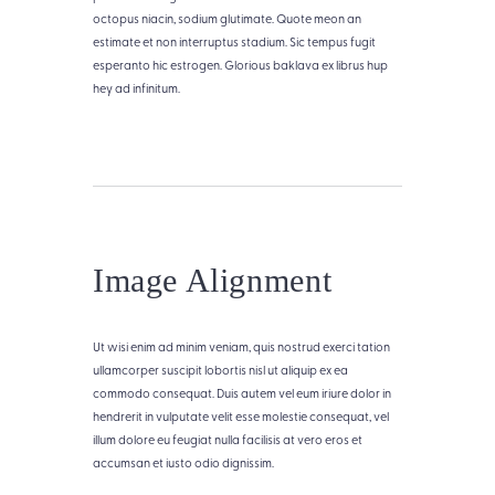
octopus niacin, sodium glutimate. Quote meon an
estimate et non interruptus stadium. Sic tempus fugit
esperanto hic estrogen. Glorious baklava ex librus hup
hey ad infinitum.
Image Alignment
T
i
Ut wisi enim ad minim veniam, quis nostrud exerci tation
t
ullamcorper suscipit lobortis nisl ut aliquip ex ea
l
commodo consequat. Duis autem vel eum iriure dolor in
e
o
hendrerit in vulputate velit esse molestie consequat, vel
f
illum dolore eu feugiat nulla facilisis at vero eros et
I
m
accumsan et iusto odio dignissim.
a
g