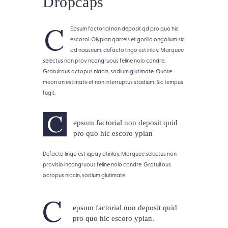
Dropcaps
C
Epsum factorial non deposit qd pro quo hic
escorol. Olypian qarrels et gorilla ongolium sic
ad nauseum. defacto lingo est inlay. Marquee
selectus non prov ncongruous feline nolo condre.
Gratuitous octopus niacin, sodium glutimate. Quote
meon an estimate et non interruptus stadium. Sic tempus
fugit.
C
epsum factorial non deposit quid
pro quo hic escoro ypian
Defacto lingo est igpay atinlay. Marquee selectus non
provisio incongruous feline nolo condre. Gratuitous
octopus niacin, sodium glutimate.
C
epsum factorial non deposit quid
pro quo hic escoro ypian.