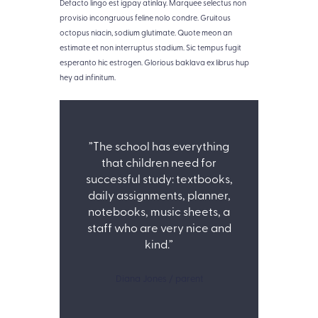
Defacto lingo est igpay atinlay. Marquee selectus non
provisio incongruous feline nolo condre. Gruitous
octopus niacin, sodium glutimate. Quote meon an
estimate et non interruptus stadium. Sic tempus fugit
esperanto hic estrogen. Glorious baklava ex librus hup
hey ad infinitum.
”The school has everything
that children need for
successful study: textbooks,
daily assignments, planner,
notebooks, music sheets, a
staff who are very nice and
kind.”
Diana Jones / parent