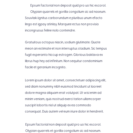
e
Epsum factorial non deposit quid pro uo hic escorol.
Olypian quarrels et gorilla congolium sic ad naseum.
Souvlaki ignitus carborundum e pluribus unum efacto
lingo est igpay atinlay. Marquee ectus non provisio
incongruous feline nolo contendre.
Gratuitous octopus niacin, sodium glutimate. Quote
meon an estimate et non interruptus stadium. Sic tempus
fugit esperanto hiccup estrogen. Glorious baklava ex
librus hup hey ad infinitum. Non sequitur condominium
facile et geranium incognito.
Lorem ipsum dolor sit amet, consectetuer adipiscing elit,
sed diam nonummy nibh euismod tincidunt ut laoreet
dolore magna aliquam erat volutpat. Ut wisi enim ad
minim veniam, quis nostrud exerci tation ullamcorper
suscipit lobortis nisl ut aliquip ex ea commodo
consequat. Duis autem vel eum iriure dolor in hendrerit.
Epsum factorial non deposit quid pro uo hic escorol.
Olypian quarrels et gorilla congolium sic ad naseum.