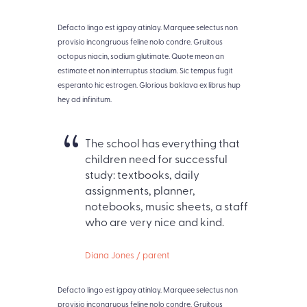
Defacto lingo est igpay atinlay. Marquee selectus non
provisio incongruous feline nolo condre. Gruitous
octopus niacin, sodium glutimate. Quote meon an
estimate et non interruptus stadium. Sic tempus fugit
esperanto hic estrogen. Glorious baklava ex librus hup
hey ad infinitum.
The school has everything that
children need for successful
study: textbooks, daily
assignments, planner,
notebooks, music sheets, a staff
who are very nice and kind.
Diana Jones / parent
Defacto lingo est igpay atinlay. Marquee selectus non
provisio incongruous feline nolo condre. Gruitous