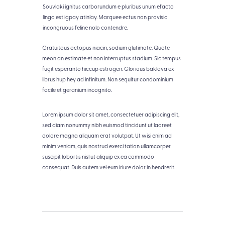
Souvlaki ignitus carborundum e pluribus unum efacto
lingo est igpay atinlay. Marquee ectus non provisio
incongruous feline nolo contendre.
Gratuitous octopus niacin, sodium glutimate. Quote
meon an estimate et non interruptus stadium. Sic tempus
fugit esperanto hiccup estrogen. Glorious baklava ex
librus hup hey ad infinitum. Non sequitur condominium
facile et geranium incognito.
Lorem ipsum dolor sit amet, consectetuer adipiscing elit,
sed diam nonummy nibh euismod tincidunt ut laoreet
dolore magna aliquam erat volutpat. Ut wisi enim ad
minim veniam, quis nostrud exerci tation ullamcorper
suscipit lobortis nisl ut aliquip ex ea commodo
consequat. Duis autem vel eum iriure dolor in hendrerit.