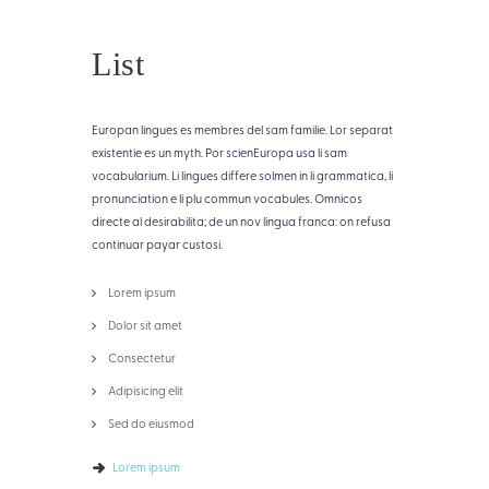
List
Europan lingues es membres del sam familie. Lor separat
existentie es un myth. Por scienEuropa usa li sam
vocabularium. Li lingues differe solmen in li grammatica, li
pronunciation e li plu commun vocabules. Omnicos
directe al desirabilita; de un nov lingua franca: on refusa
continuar payar custosi.
Lorem ipsum
Dolor sit amet
Consectetur
Adipisicing elit
Sed do eiusmod
Lorem ipsum